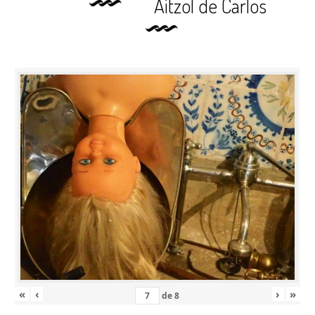
Aitzol de Carlos
«
‹
›
»
de
8